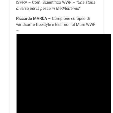
ISPRA – Com. Scientifico WWF –
“Una storia
diversa per la pesca in Mediterraneo”
Riccardo MARCA
– Campione europeo di
windsurf e freestyle e testimonial Mare WWF
–