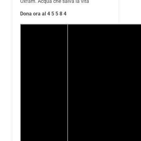
Oxfam. Acqua che salva la vita
Dona ora al 4 5 5 8 4