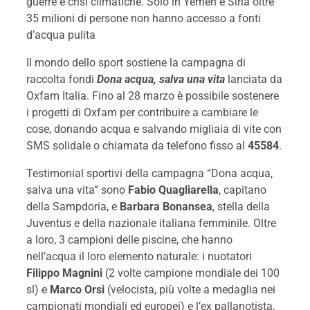
guerre e crisi climatiche. Solo in Yemen e Siria oltre
35 milioni di persone non hanno accesso a fonti
d’acqua pulita
Il mondo dello sport sostiene la campagna di
raccolta fondi
Dona acqua, salva una vita
lanciata da
Oxfam Italia. Fino al 28 marzo è possibile sostenere
i progetti di Oxfam per contribuire a cambiare le
cose, donando acqua e salvando migliaia di vite con
SMS solidale o chiamata da telefono fisso al
45584
.
Testimonial sportivi della campagna “Dona acqua,
salva una vita” sono
Fabio Quagliarella
, capitano
della Sampdoria, e
Barbara Bonansea
, stella della
Juventus e della nazionale italiana femminile. Oltre
a loro, 3 campioni delle piscine, che hanno
nell’acqua il loro elemento naturale: i nuotatori
Filippo Magnini
(2 volte campione mondiale dei 100
sl) e
Marco Orsi
(velocista, più volte a medaglia nei
campionati mondiali ed europei) e l’ex pallanotista,