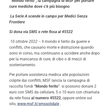
“Mondo ferito”, la campagna di MSF per portare
cure mediche dove c’è più bisogno
La Serie A scende in campo per Medici Senza
Frontiere
Si dona via SMS o rete fissa al 45522
10 ottobre 2022 –
Il mondo è ferito da guerre e
conflitti, che causano morte e distruzione quando
sono in corso, ma continuano a uccidere anche dopo
per la mancanza di cure, di cibo o di mezzi di
sostentamento.
Per portare assistenza medica alle popolazioni
colpite dai conflitti, MSF lancia la campagna di
raccolta fondi
“Mondo ferito
”: si possono donare 2
euro con SMS da cellulare, 5 o 10 euro con chiamata
da rete fissa
al numero 45522
, oppure online sul
sito,
www.msf.it/smssolidale
.