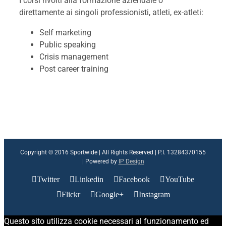
I corsi rivolti alla formazione aziendale o
direttamente ai singoli professionisti, atleti, ex-atleti:
Self marketing
Public speaking
Crisis management
Post career training
Copyright © 2016 Sportwide | All Rights Reserved | P.I. 13284370155
| Powered by
IP Design
Twitter
Linkedin
Facebook
YouTube
Flickr
Google+
Instagram
Questo sito utilizza cookie necessari al funzionamento ed