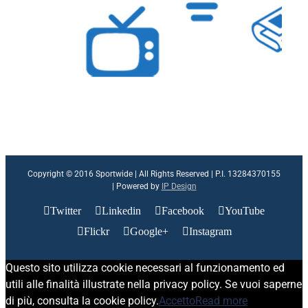
Copyright © 2016 Sportwide | All Rights Reserved | P.I. 13284370155
| Powered by
IP Design
Twitter
Linkedin
Facebook
YouTube
Flickr
Google+
Instagram
Questo sito utilizza cookie necessari al funzionamento ed
utili alle finalità illustrate nella privacy policy. Se vuoi saperne
di più, consulta la cookie policy.
Accetto
Read more