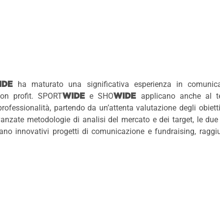
ha maturato una significativa esperienza in comunic
IDE
non profit. SPORT
e SHO
applicano anche al te
WIDE
WIDE
professionalità, partendo da un’attenta valutazione degli obiettiv
vanzate metodologie di analisi del mercato e dei target, le du
ano innovativi progetti di comunicazione e fundraising, raggiu