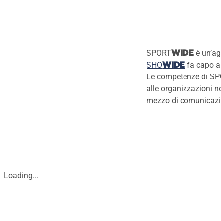
SPORT
è un’ag
WIDE
SHO
fa capo a
WIDE
Le competenze di S
alle organizzazioni no
mezzo di comunicazion
Loading...