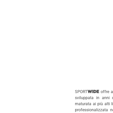
SPORT
offre a
WIDE
sviluppata in anni d
maturata ai più alti 
professionalizzata n