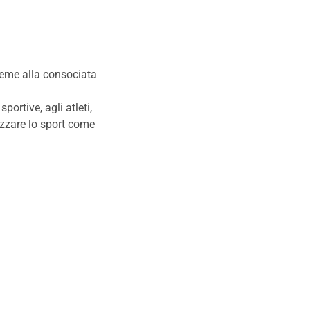
ieme alla consociata
portive, agli atleti,
lizzare lo sport come