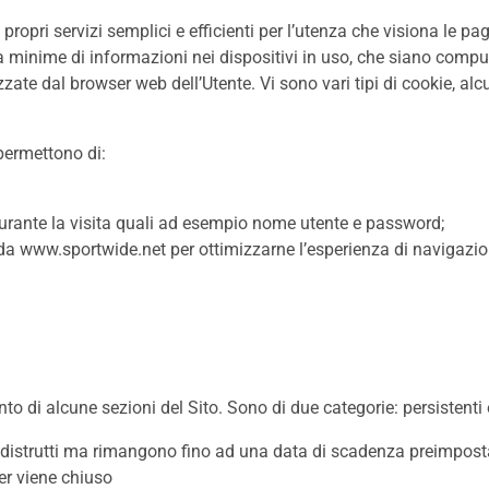
i propri servizi semplici e efficienti per l’utenza che visiona le pa
tà minime di informazioni nei dispositivi in uso, che siano compute
izzate dal browser web dell’Utente. Vi sono vari tipi di cookie, alc
permettono di:
e durante la visita quali ad esempio nome utente e password;
ti da www.sportwide.net per ottimizzarne l’esperienza di navigazione
to di alcune sezioni del Sito. Sono di due categorie: persistenti 
o distrutti ma rimangono fino ad una data di scadenza preimpost
ser viene chiuso