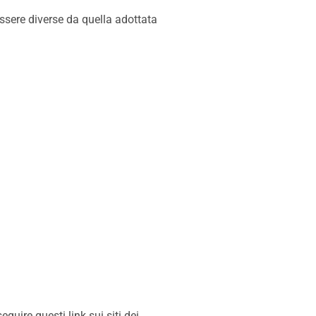
ssere diverse da quella adottata
uire questi link sui siti dei