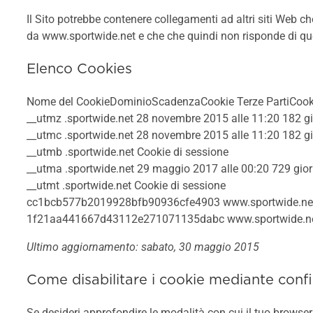
Il Sito potrebbe contenere collegamenti ad altri siti Web 
da www.sportwide.net e che che quindi non risponde di ques
Elenco Cookies
Nome del CookieDominioScadenzaCookie Terze PartiCook
__utmz .sportwide.net 28 novembre 2015 alle 11:20 182 g
__utmc .sportwide.net 28 novembre 2015 alle 11:20 182 g
__utmb .sportwide.net Cookie di sessione
__utma .sportwide.net 29 maggio 2017 alle 00:20 729 gio
__utmt .sportwide.net Cookie di sessione
cc1bcb577b2019928bfb90936cfe4903 www.sportwide.net 2
1f21aa441667d43112e271071135dabc www.sportwide.net 
Ultimo aggiornamento: sabato, 30 maggio 2015
Come disabilitare i cookie mediante conf
Se desideri approfondire le modalità con cui il tuo browser 