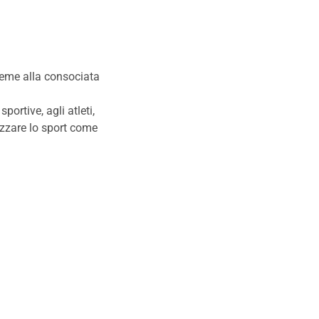
ieme alla consociata
portive, agli atleti,
lizzare lo sport come