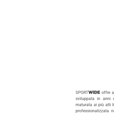
SPORT
offre a
WIDE
sviluppata in anni d
maturata ai più alti 
professionalizzata n