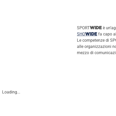
SPORT
è un’ag
WIDE
SHO
fa capo a
WIDE
Le competenze di S
alle organizzazioni no
mezzo di comunicazion
Loading...