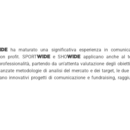
ha maturato una significativa esperienza in comunic
IDE
non profit. SPORT
e SHO
applicano anche al te
WIDE
WIDE
professionalità, partendo da un’attenta valutazione degli obiettiv
vanzate metodologie di analisi del mercato e dei target, le du
ano innovativi progetti di comunicazione e fundraising, raggiu