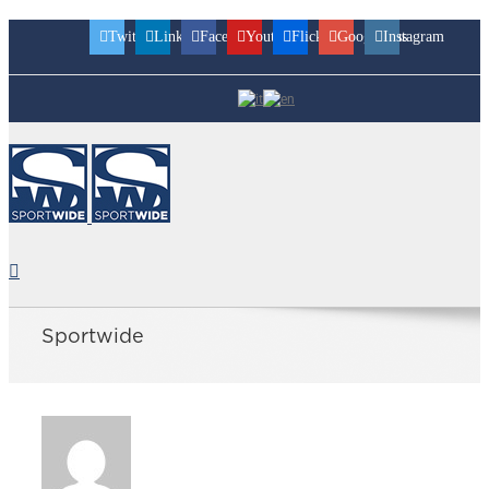
Twitter
Linkedin
Facebook
Youtube
Flickr
Googleplus
Instagram
Sportwide