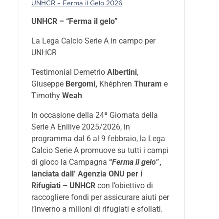
UNHCR – Ferma il Gelo 2026
UNHCR – “Ferma il gelo”
La Lega Calcio Serie A in campo per
UNHCR
Testimonial Demetrio
Albertini
,
Giuseppe
Bergomi,
Khéphren
Thuram
e
Timothy
Weah
In occasione della 24ª Giornata della
Serie A Enilive 2025/2026, in
programma dal 6 al 9 febbraio, la Lega
Calcio Serie A promuove su tutti i campi
di gioco la Campagna
“
Ferma il gelo
”,
lanciata dall’ Agenzia ONU per i
Rifugiati – UNHCR
con l’obiettivo di
raccogliere fondi per assicurare aiuti per
l’inverno a milioni di rifugiati e sfollati.