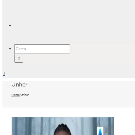
Unhcr
Home
/
Unhcr