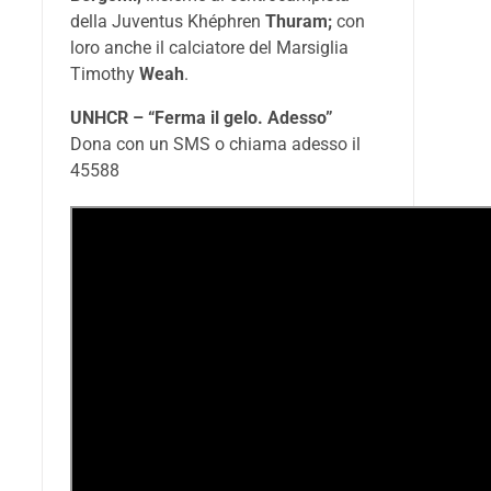
della Juventus Khéphren
Thuram;
con
loro anche il calciatore del Marsiglia
Timothy
Weah
.
UNHCR – “Ferma il gelo. Adesso”
Dona con un SMS o chiama adesso il
45588