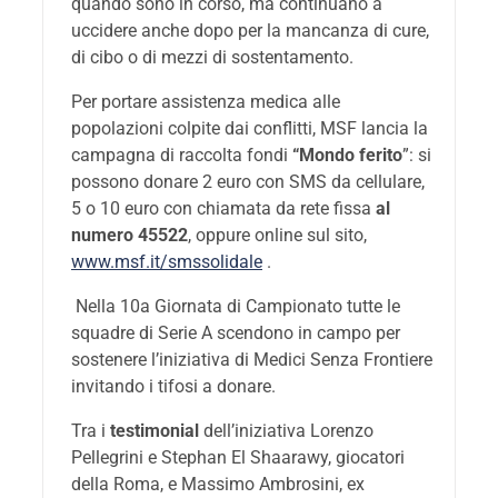
quando sono in corso, ma continuano a
uccidere anche dopo per la mancanza di cure,
di cibo o di mezzi di sostentamento.
Per portare assistenza medica alle
popolazioni colpite dai conflitti, MSF lancia la
campagna di raccolta fondi
“Mondo ferito
”: si
possono donare 2 euro con SMS da cellulare,
5 o 10 euro con chiamata da rete fissa
al
numero 45522
, oppure online sul sito,
www.msf.it/smssolidale
.
Nella 10a Giornata di Campionato tutte le
squadre di Serie A scendono in campo per
sostenere l’iniziativa di Medici Senza Frontiere
invitando i tifosi a donare.
Tra i
testimonial
dell’iniziativa Lorenzo
Pellegrini e Stephan El Shaarawy, giocatori
della Roma, e Massimo Ambrosini, ex