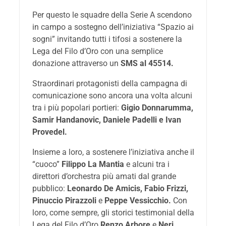
Per questo le squadre della Serie A scendono
in campo a sostegno dell’iniziativa “Spazio ai
sogni” invitando tutti i tifosi a sostenere la
Lega del Filo d’Oro con una semplice
donazione attraverso un
SMS al 45514.
Straordinari protagonisti della campagna di
comunicazione sono ancora una volta alcuni
tra i più popolari portieri:
Gigio Donnarumma,
Samir Handanovic, Daniele Padelli e Ivan
Provedel.
Insieme a loro, a sostenere l’iniziativa anche il
“cuoco”
Filippo La Mantia
e alcuni tra i
direttori d’orchestra più amati dal grande
pubblico:
Leonardo De Amicis, Fabio Frizzi,
Pinuccio Pirazzoli
e
Peppe Vessicchio.
Con
loro, come sempre, gli storici testimonial della
Lega del Filo d’Oro
Renzo Arbore
e
Neri