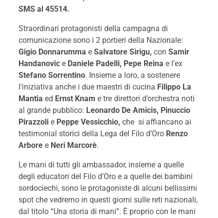
SMS al 45514.
Straordinari protagonisti della campagna di
comunicazione sono i 2 portieri della Nazionale:
Gigio Donnarumma
e
Salvatore Sirigu,
con
Samir
Handanovic
e
Daniele Padelli, Pepe Reina
e l’ex
Stefano Sorrentino
. Insieme a loro, a sostenere
l’iniziativa anche i due maestri di cucina
Filippo La
Mantia
ed
Ernst Knam
e tre direttori d’orchestra noti
al grande pubblico:
Leonardo De Amicis, Pinuccio
Pirazzoli
e
Peppe Vessicchio,
che si affiancano ai
testimonial storici della Lega del Filo d’Oro
Renzo
Arbore
e
Neri Marcorè
.
Le mani di tutti gli ambassador, insieme a quelle
degli educatori del Filo d’Oro e a quelle dei bambini
sordociechi, sono le protagoniste di alcuni bellissimi
spot che vedremo in questi giorni sulle reti nazionali,
dal titolo “Una storia di mani”. È proprio con le mani